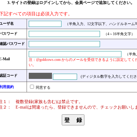
サイトの登録はログインしてから、会員ページで追加してください。
下記すべての項目は必須入力です。
ユーザ名
（半角入力、12文字以下、ハンドルネーム
パスワード
（4～16半角文字）
確認パスワード
（半角
E-Mail
注：@goldcows.com からのメールを受信できるように設定してく
い。
認証コード
(ディジタル数字を入力してくださ
利用規約
同意する
注１： 複数登録(家族も含む)は禁止です。
注２： E-mailは間違ったら、登録できませんので、チェックお願いし