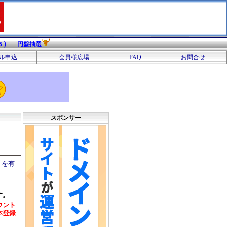
）
５
円盤抽選
ル申込
会員様広場
FAQ
お問合せ
スポンサー
トを有
す。
ウント
本登録