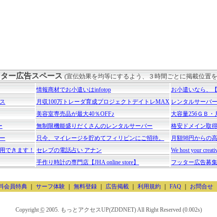
ター広告スペース
(宣伝効果を均等にするよう、３時間ごとに掲載位置を
情報商材でお小遣いはinfotop
お小遣いなら、【Ge
ビス
月収100万トレーダ育成プロジェクトデイトレMAX
レンタルサーバー Xs
美容室専売品が最大40％OFF♪
大容量256ＧＢ
ー
無制限機能盛りだくさんのレンタルサーバー
格安ドメイン取得
ー
只今、マイレージを貯めてフィリピンにご招待。
月額98円からの
用できます！
セレブの電話占い アナン
We host your crea
手作り時計の専門店【JHA online store】
フッター広告募
料会員特典
｜
サーフ体験
｜
無料登録
｜
広告掲載
｜
利用規約
｜
FAQ
｜
お問合せ
Copyright
©
2005. もっとアクセスUP(ZDDNET) All Right Reserved (0.002s)