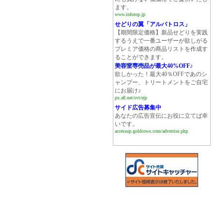
ます。
www.infotop.jp
せどりの翼「アルバトロス」
【期間限定価格】新品せどりを実践
するうえで一番ユーザーが欲しがる
プレミア価格の商品リストを作成す
ることができます。
www.infotop.jp
美容室専売品が最大40%OFF♪
欲しかった！最大40％OFFであのシ
ャンプー、トリートメントをご自宅
にお届け♪
px.a8.net/svt/ejp
サイド広告募集中
あなたの広告宣伝にお役に立てば幸
いです。
accessup.goldcows.com/advertise.php