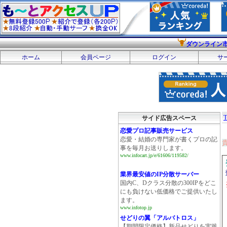
ダウンライン
ホーム
会員ページ
ログイン
サ
サイド広告スペース
恋愛プロ記事販売サービス
恋愛・結婚の専門家が書くプロの記
事を毎月お送りします。
www.infocart.jp/e/61606/119582/
業界最安値のIP分散サーバー
国内C、Dクラス分散の300IPをどこ
にも負けない低価格でご提供いたし
ます。
www.infotop.jp
せどりの翼「アルバトロス」
【期間限定価格】新品せどりを実践