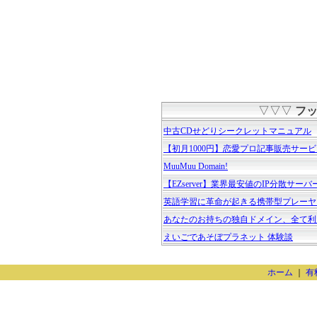
▽▽▽
フッ
中古CDせどりシークレットマニュアル
【初月1000円】恋愛プロ記事販売サー
MuuMuu Domain!
【EZserver】業界最安値のIP分散サーバ
英語学習に革命が起きる携帯型プレーヤ
あなたのお持ちの独自ドメイン、全て利
えいごであそぼプラネット 体験談
ホーム
｜
有