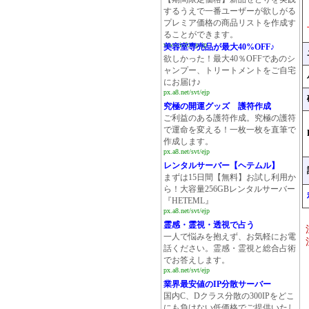
するうえで一番ユーザーが欲しがる
プレミア価格の商品リストを作成す
ることができます。
www.infotop.jp
美容室専売品が最大40%OFF♪
欲しかった！最大40％OFFであのシ
ャンプー、トリートメントをご自宅
にお届け♪
px.a8.net/svt/ejp
究極の開運グッズ 護符作成
ご利益のある護符作成。究極の護符
で運命を変える！一枚一枚を直筆で
作成します。
px.a8.net/svt/ejp
レンタルサーバー【ヘテムル】
まずは15日間【無料】お試し利用か
ら！大容量256GBレンタルサーバー
『HETEML』
px.a8.net/svt/ejp
霊感・霊視・透視で占う
一人で悩みを抱えず、お気軽にお電
話ください。霊感・霊視と総合占術
でお答えします。
px.a8.net/svt/ejp
業界最安値のIP分散サーバー
国内C、Dクラス分散の300IPをどこ
にも負けない低価格でご提供いたし