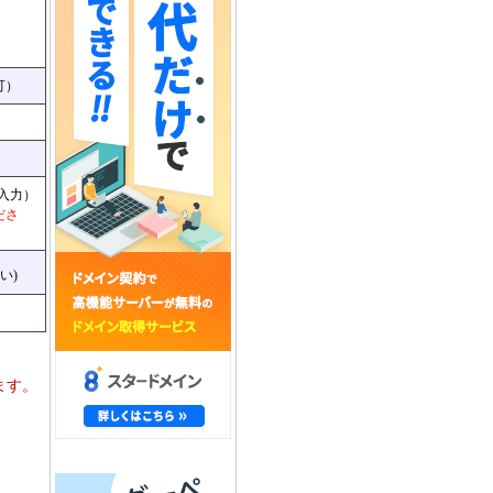
可）
入力）
ださ
い)
ます。