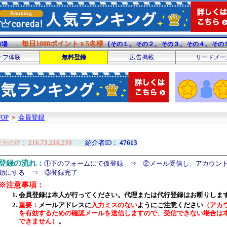
毎日1000ポイントｘ5名様
（
、
、
、
、
市場
その１
その２
その３
その４
その
ーフ体験
無料登録
広告掲載
リードメー
TOP
＞
会員登録
貴方のIP：
216.73.216.239
紹介者ID：
47613
登録の流れ：
①下のフォームにて仮登録 ⇒ ②メール受信し、アカウン
効にする ⇒ ③登録完了
※注意事項：
会員登録は本人が行ってください。代理または代行登録はお断りしま
重要：
メールアドレスに
入力ミスのない
ようにご注意ください
（アカ
を有効するための確認メールを送信しますので、受信できない場合は
できません）
。