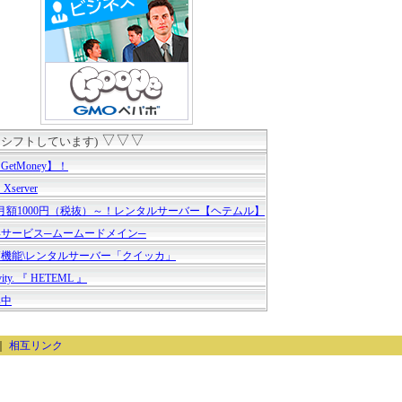
▽▽▽
シフトしています)
tMoney】！
erver
・月額1000円（税抜）～！レンタルサーバー【ヘテムル】
サービス─ムームードメイン─
高機能\レンタルサーバー「クイッカ」
tivity. 『 HETEML 』
集中
｜
相互リンク