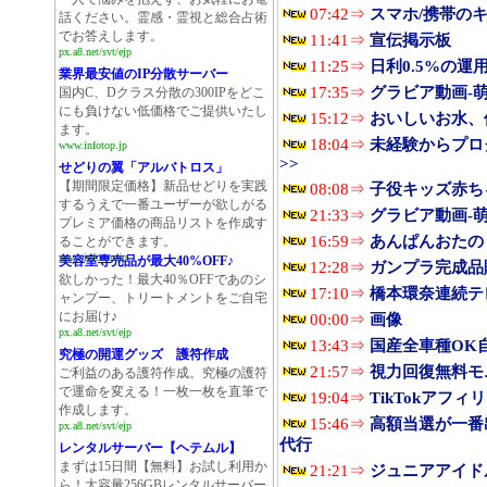
07:42⇒
スマホ/携帯の
話ください。霊感・霊視と総合占術
でお答えします。
11:41⇒
宣伝掲示板
px.a8.net/svt/ejp
11:25⇒
日利0.5%の運
業界最安値のIP分散サーバー
17:35⇒
グラビア動画-
国内C、Dクラス分散の300IPをどこ
にも負けない低価格でご提供いたし
15:12⇒
おいしいお水、
ます。
18:04⇒
未経験からプロ
www.infotop.jp
>>
せどりの翼「アルバトロス」
【期間限定価格】新品せどりを実践
08:08⇒
子役キッズ赤ち
するうえで一番ユーザーが欲しがる
21:33⇒
グラビア動画-
プレミア価格の商品リストを作成す
16:59⇒
あんぱんおたの
ることができます。
www.infotop.jp
美容室専売品が最大40%OFF♪
12:28⇒
ガンプラ完成品販
欲しかった！最大40％OFFであのシ
17:10⇒
橋本環奈連続テ
ャンプー、トリートメントをご自宅
にお届け♪
00:00⇒
画像
px.a8.net/svt/ejp
13:43⇒
国産全車種OK
究極の開運グッズ 護符作成
21:57⇒
視力回復無料モ
ご利益のある護符作成。究極の護符
で運命を変える！一枚一枚を直筆で
19:04⇒
TikTokアフィ
作成します。
15:46⇒
高額当選が一番
px.a8.net/svt/ejp
代行
レンタルサーバー【ヘテムル】
まずは15日間【無料】お試し利用か
21:21⇒
ジュニアアイド
ら！大容量256GBレンタルサーバー