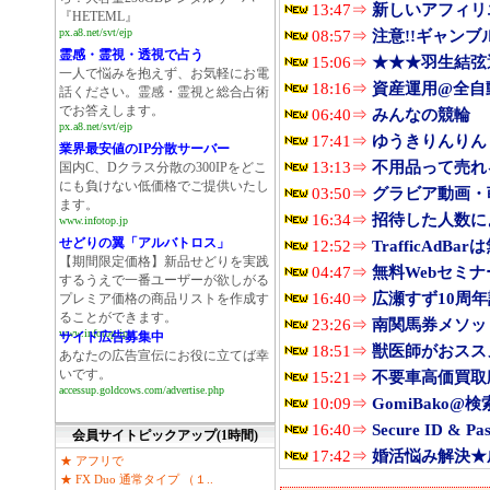
13:47⇒
新しいアフィリ
『HETEML』
px.a8.net/svt/ejp
08:57⇒
注意!!ギャンブ
霊感・霊視・透視で占う
15:06⇒
★★★羽生結弦
一人で悩みを抱えず、お気軽にお電
18:16⇒
資産運用@全自
話ください。霊感・霊視と総合占術
でお答えします。
06:40⇒
みんなの競輪
px.a8.net/svt/ejp
17:41⇒
ゆうきりんりん
業界最安値のIP分散サーバー
13:13⇒
不用品って売れ
国内C、Dクラス分散の300IPをどこ
にも負けない低価格でご提供いたし
03:50⇒
グラビア動画・
ます。
16:34⇒
招待した人数に
www.infotop.jp
せどりの翼「アルバトロス」
12:52⇒
TrafficAd
【期間限定価格】新品せどりを実践
04:47⇒
無料Webセミ
するうえで一番ユーザーが欲しがる
16:40⇒
広瀬すず10周
プレミア価格の商品リストを作成す
ることができます。
23:26⇒
南関馬券メソッ
www.infotop.jp
サイド広告募集中
18:51⇒
獣医師がおスス
あなたの広告宣伝にお役に立てば幸
いです。
15:21⇒
不要車高価買取
accessup.goldcows.com/advertise.php
10:09⇒
GomiBako
16:40⇒
Secure ID & Pa
会員サイトピックアップ(1時間)
17:42⇒
婚活悩み解決★
★ アフリで
★ FX Duo 通常タイプ （１..