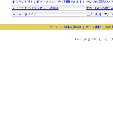
あなたのお持ちの独自ドメイン、全て利用できます！
セレブの電話占い 
えいごであそぼプラネット 体験談
手作り時計の専門店【JHA
ムームードメイン
せどりの翼「アル
ホーム
｜
有料会員特典
｜
サーフ体験
｜
無料
Copyright
©
2005. もっとアクセスU