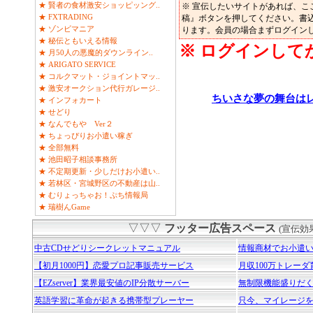
★ 賢者の食材激安ショッピッング..
※ 宣伝したいサイトがあれば、こ
★ FXTRADING
稿』ボタンを押してください。書
★ ゾンビマニア
ります。会員の場合まずログイン
★ 秘伝ともいえる情報
※ ログインして
★ 月50人の悪魔的ダウンライン..
★ ARIGATO SERVICE
★ コルクマット・ジョイントマッ..
★ 激安オークション代行ガレージ..
ちいさな夢の舞台は
★ インフォカート
★ せどり
★ なんでもや Ver２
★ ちょっぴりお小遣い稼ぎ
★ 全部無料
★ 池田昭子相談事務所
★ 不定期更新・少しだけお小遣い..
★ 若林区・宮城野区の不動産は山..
★ むりょっちゃお！ぷち情報局
★ 瑞樹んGame
▽▽▽
フッター広告スペース
(宣伝
中古CDせどりシークレットマニュアル
情報商材でお小遣いはi
【初月1000円】恋愛プロ記事販売サービス
月収100万トレー
【EZserver】業界最安値のIP分散サーバー
無制限機能盛りだ
英語学習に革命が起きる携帯型プレーヤー
只今、マイレージ