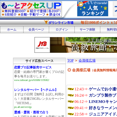
毎日1000ポイントｘ5
ダウンライン市場
ホーム
会員ページ
ログイン
サーフ体験
無料登
TOP
＞
会員様広場
サイド広告スペース
恋愛プロ記事販売サービス
◎ 会員様広場
（会員無料情報掲示
恋愛・結婚の専門家が書くプロの記
事を毎月お送りします。
www.infocart.jp/e/61606/119582/
12:43⇒
ゲームでお小遣い
レンタルサーバー【ヘテムル】
まずは15日間【無料】お試し利用か
16:24⇒
ガンプラ製作ブロ
ら！大容量256GBレンタルサーバー
06:12⇒
LINEMOキャ
『HETEML』
px.a8.net/svt/ejp
09:41⇒
好きなラーメン
霊感・霊視・透視で占う
22:58⇒
ジュニアアイド
一人で悩みを抱えず、お気軽にお電