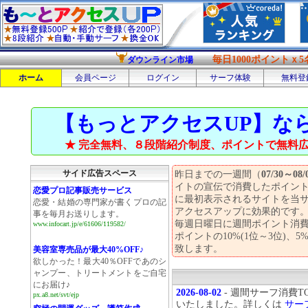
毎日1000ポイントｘ5
ダウンライン市場
ホーム
会員ページ
ログイン
サーフ体験
無料登
【もっとアクセスUP】な
★ 完全無料、８段階紹介制度、ポイントで無料広告
サイド広告スペース
昨日までの一週間（
07/30～08/
イトの宣伝で消費したポイン
恋愛プロ記事販売サービス
に最初表示されるサイトを当サ
恋愛・結婚の専門家が書くプロの記
アクセスアップに効果的です
事を毎月お送りします。
毎週日曜日に週間ポイント消費
www.infocart.jp/e/61606/119582/
ポイントの10%(1位～3位)、5%
致します。
美容室専売品が最大40%OFF♪
欲しかった！最大40％OFFであのシ
ャンプー、トリートメントをご自宅
にお届け♪
2026-08-02
- 週間サーフ消費
px.a8.net/svt/ejp
いたしました。詳しくは
サー