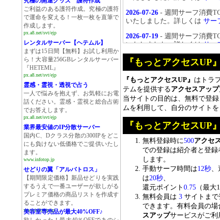
究極の開運グッズ 護符作成
ご利益のある護符作成。究極の護符
2026-07-26
- 週間サーフ消費
で運命を変える！一枚一枚を直筆で
いたしました。詳しくは
サー
作成します。
px.a8.net/svt/ejp
2026-07-19
- 週間サーフ消費
レンタルサーバー【ヘテムル】
いたしました。詳しくは
サー
まずは15日間【無料】お試し利用か
2026-07-12
- 週間サーフ消費
ら！大容量256GBレンタルサーバー
『もっとアクセスUP
いたしました。詳しくは
サー
『HETEML』
px.a8.net/svt/ejp
『もっとアクセスUP』
はトラ
2026-07-05
- 週間サーフ消費
霊感・霊視・透視で占う
テムを提供する
アクセスアップ
いたしました。詳しくは
サー
一人で悩みを抱えず、お気軽にお電
当サイトの目的は、無料で登録
話ください。霊感・霊視と総合占術
ムを利用して、自分のサイトを
でお答えします。
px.a8.net/svt/ejp
『もっとアクセスUP
業界最安値のIP分散サーバー
国内C、Dクラス分散の300IPをどこ
無料登録時に
500
アクセ
にも負けない低価格でご提供いたし
での登録は紹介者と登録
ます。
します。
www.infotop.jp
手動サーフ時間は
12秒
、
せどりの翼「アルバトロス」
は
20秒
、
【期間限定価格】新品せどりを実践
するうえで一番ユーザーが欲しがる
還元ポイント
0.75
（最大1
プレミア価格の商品リストを作成す
無料会員は
3
サイトまで
ることができます。
できます。有料会員の場
www.infotop.jp
美容室専売品が最大40%OFF♪
スアップ
サービスがご利