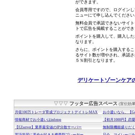
ができます。
会員専用ですので、ログインし
ニューにて申し込んでください
無料会員で承認できないサイト
トで広告を掲載することができ
ポイントを購入して、購入した
なります。
さらに、ポイントを購入するこ
るサイト数が増やされ、承認さ
５％割引となります。
デリケートゾーンケア
▽▽▽
フッター広告スペース
(宣伝効
月収100万トレーダ育成プロジェクトデイトレMAX
お小遣いなら、【Get
情報商材でお小遣いはinfotop
【初月1000円】
【EZserver】業界最安値のIP分散サーバー
無制限機能盛りだ
英語学習に革命が起きる携帯型プレーヤー
只今、マイレージ