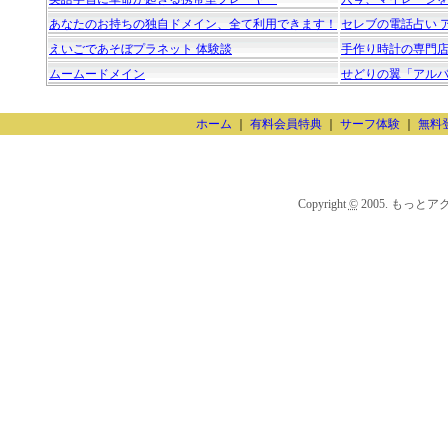
あなたのお持ちの独自ドメイン、全て利用できます！
セレブの電話占い 
えいごであそぼプラネット 体験談
手作り時計の専門店【JHA
ムームードメイン
せどりの翼「アル
ホーム
｜
有料会員特典
｜
サーフ体験
｜
無料
Copyright
©
2005. もっとアクセスU