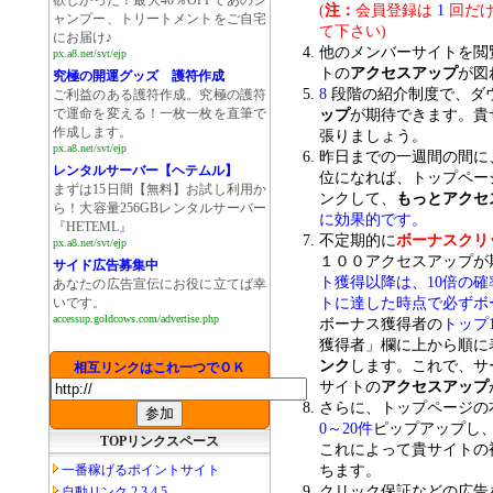
欲しかった！最大40％OFFであのシ
(
注：
会員登録は
1
回だけ
ャンプー、トリートメントをご自宅
て下さい)
にお届け♪
他のメンバーサイトを閲
px.a8.net/svt/ejp
トの
アクセスアップ
が図
究極の開運グッズ 護符作成
8
段階の紹介制度で、ダ
ご利益のある護符作成。究極の護符
で運命を変える！一枚一枚を直筆で
ップ
が期待できます。貴
作成します。
張りましょう。
px.a8.net/svt/ejp
昨日までの一週間の間に
レンタルサーバー【ヘテムル】
位になれば、トップペー
まずは15日間【無料】お試し利用か
ンクして、
もっとアクセ
ら！大容量256GBレンタルサーバー
に効果的です。
『HETEML』
不定期的に
ボーナスクリ
px.a8.net/svt/ejp
１００アクセスアップが
サイド広告募集中
ト獲得以降は、10倍の確
あなたの広告宣伝にお役に立てば幸
トに達した時点で必ずボ
いです。
accessup.goldcows.com/advertise.php
ボーナス獲得者の
トップ
獲得者」欄に上から順に
ンク
します。これで、サ
相互リンクはこれ一つでＯＫ
サイトの
アクセスアップ
さらに、トップページの
0～20件
ピップアップし
TOPリンクスペース
これによって貴サイトの
ちます。
一番稼げるポイントサイト
クリック保証などの広告
自動リンク
2
3
4
5