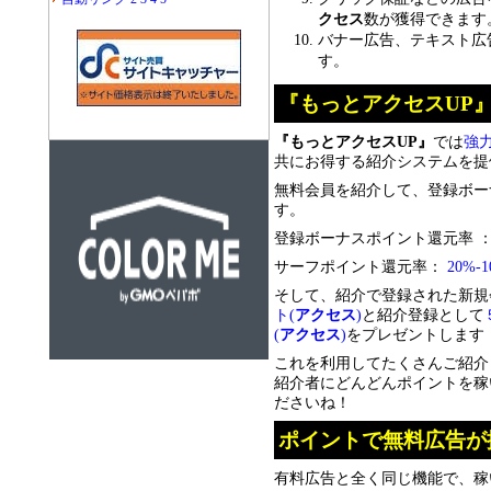
クセス
数が獲得できます
バナー広告、テキスト広
す。
『もっとアクセスUP
『もっとアクセスUP』
では
強
共にお得する紹介システムを提
無料会員を紹介して、登録ボー
す。
登録ボーナスポイント還元率 
サーフポイント還元率：
20%-
そして、紹介で登録された新規
ト(
アクセス
)
と紹介登録として
(
アクセス
)
をプレゼントします
これを利用してたくさんご紹介
紹介者にどんどんポイントを稼
ださいね！
ポイントで無料広告が
有料広告と全く同じ機能で、稼