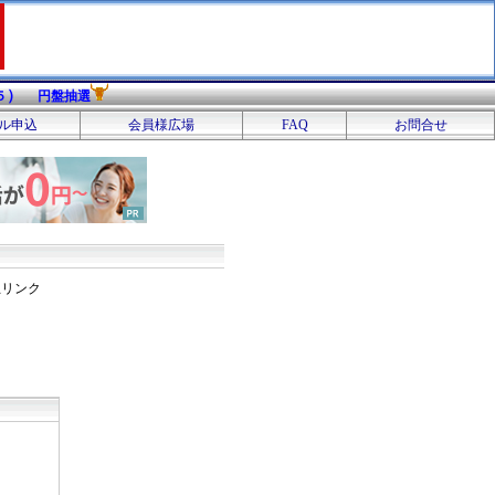
）
５
円盤抽選
ル申込
会員様広場
FAQ
お問合せ
互リンク