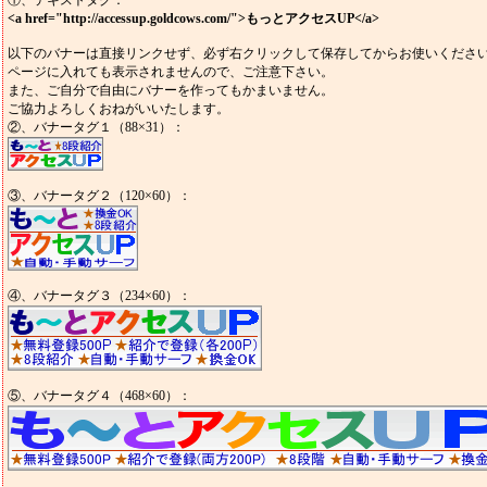
①、テキストタグ：
<a href="http://accessup.goldcows.com/">もっとアクセスUP</a>
以下のバナーは直接リンクせず、必ず右クリックして保存してからお使いくださ
ページに入れても表示されませんので、ご注意下さい。
また、ご自分で自由にバナーを作ってもかまいません。
ご協力よろしくおねがいいたします。
②、バナータグ１（88×31）：
③、バナータグ２（120×60）：
④、バナータグ３（234×60）：
⑤、バナータグ４（468×60）：