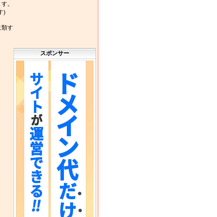
ます。
)
に類す
スポンサー