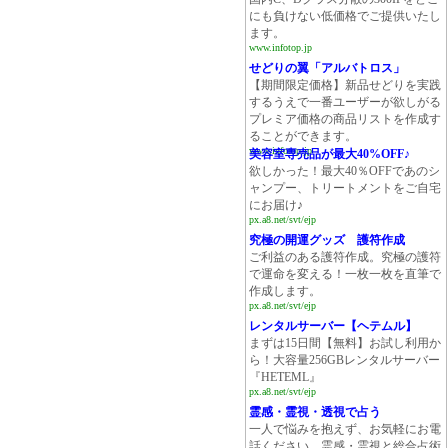
にも負けない低価格でご提供いたし
ます。
www.infotop.jp
せどりの翼「アルバトロス」
【期間限定価格】新品せどりを実践
するうえで一番ユーザーが欲しがる
プレミア価格の商品リストを作成す
ることができます。
www.infotop.jp
美容室専売品が最大40%OFF♪
欲しかった！最大40％OFFであのシ
ャンプー、トリートメントをご自宅
にお届け♪
px.a8.net/svt/ejp
究極の開運グッズ 護符作成
ご利益のある護符作成。究極の護符
で運命を変える！一枚一枚を直筆で
作成します。
px.a8.net/svt/ejp
レンタルサーバー【ヘテムル】
まずは15日間【無料】お試し利用か
ら！大容量256GBレンタルサーバー
『HETEML』
px.a8.net/svt/ejp
霊感・霊視・透視で占う
一人で悩みを抱えず、お気軽にお電
話ください。霊感・霊視と総合占術