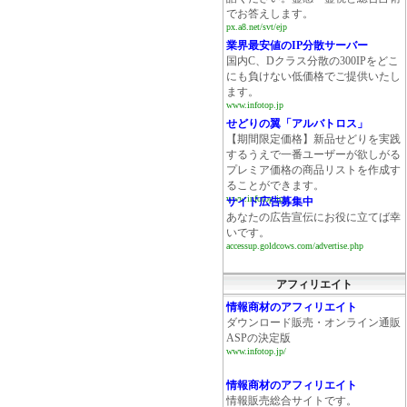
でお答えします。
px.a8.net/svt/ejp
業界最安値のIP分散サーバー
国内C、Dクラス分散の300IPをどこ
にも負けない低価格でご提供いたし
ます。
www.infotop.jp
せどりの翼「アルバトロス」
【期間限定価格】新品せどりを実践
するうえで一番ユーザーが欲しがる
プレミア価格の商品リストを作成す
ることができます。
www.infotop.jp
サイド広告募集中
あなたの広告宣伝にお役に立てば幸
いです。
accessup.goldcows.com/advertise.php
アフィリエイト
情報商材のアフィリエイト
ダウンロード販売・オンライン通販
ASPの決定版
www.infotop.jp/
情報商材のアフィリエイト
情報販売総合サイトです。