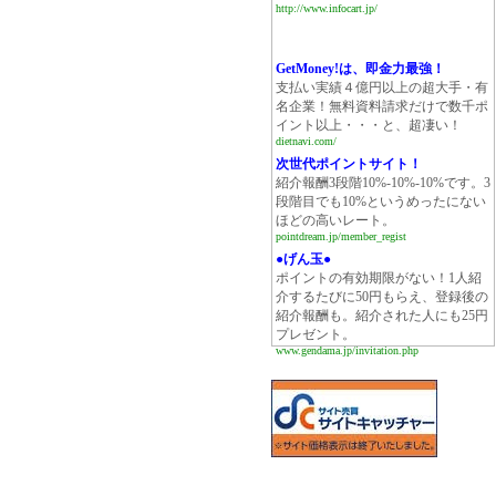
http://www.infocart.jp/
GetMoney!は、即金力最強！
支払い実績４億円以上の超大手・有
名企業！無料資料請求だけで数千ポ
イント以上・・・と、超凄い！
dietnavi.com/
次世代ポイントサイト！
紹介報酬3段階10%-10%-10%です。3
段階目でも10%というめったにない
ほどの高いレート。
pointdream.jp/member_regist
●げん玉●
ポイントの有効期限がない！1人紹
介するたびに50円もらえ、登録後の
紹介報酬も。紹介された人にも25円
プレゼント。
www.gendama.jp/invitation.php