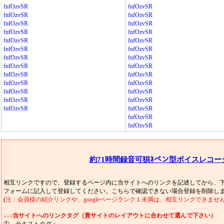
fnfOzvSR
fnfOzvSR
fnfOzvSR
fnfOzvSR
fnfOzvSR
fnfOzvSR
fnfOzvSR
fnfOzvSR
fnfOzvSR
fnfOzvSR
fnfOzvSR
fnfOzvSR
fnfOzvSR
fnfOzvSR
fnfOzvSR
fnfOzvSR
fnfOzvSR
fnfOzvSR
fnfOzvSR
fnfOzvSR
fnfOzvSR
fnfOzvSR
fnfOzvSR
fnfOzvSR
fnfOzvSR
fnfOzvSR
fnfOzvSR
fnfOzvSR
約71時間録音可狽ﾈペン型ボイスレコー
相互リンクですので、登録するページ内に当サイトへのリンクを記述してから、
フォームに記入して登録してください。こちらで確認できない場合登録を削除し
(
注：会員様の紹介リンクや、googleページランク１未満は、相互リンクできませ
↓↓↓当サイトへのリンクタグ（貴サイトのレイアウトに合わせて選んで下さい）