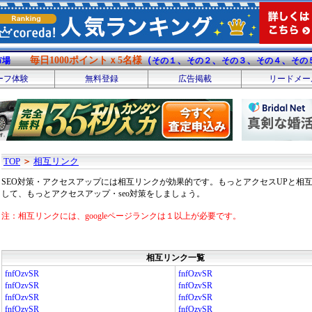
毎日1000ポイントｘ5名様
（
、
、
、
、
市場
その１
その２
その３
その４
その
ーフ体験
無料登録
広告掲載
リードメー
TOP
＞
相互リンク
SEO対策・アクセスアップには相互リンクが効果的です。もっとアクセスUPと相
して、もっとアクセスアップ・seo対策をしましょう。
注：相互リンクには、googleページランクは１以上が必要です。
相互リンク一覧
fnfOzvSR
fnfOzvSR
fnfOzvSR
fnfOzvSR
fnfOzvSR
fnfOzvSR
fnfOzvSR
fnfOzvSR