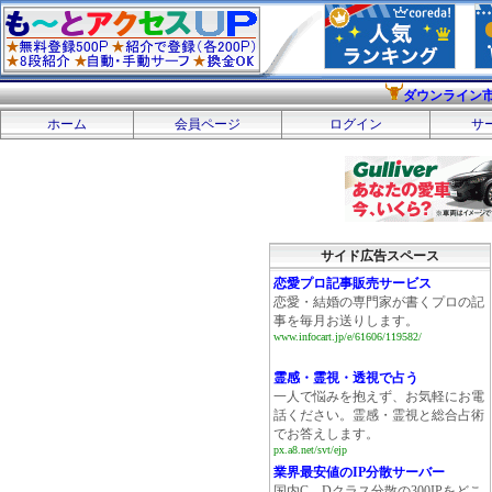
ダウンライン
ホーム
会員ページ
ログイン
サ
サイド広告スペース
恋愛プロ記事販売サービス
恋愛・結婚の専門家が書くプロの記
事を毎月お送りします。
www.infocart.jp/e/61606/119582/
霊感・霊視・透視で占う
一人で悩みを抱えず、お気軽にお電
話ください。霊感・霊視と総合占術
でお答えします。
px.a8.net/svt/ejp
業界最安値のIP分散サーバー
国内C、Dクラス分散の300IPをどこ