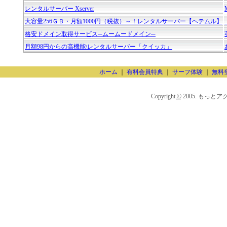
レンタルサーバー Xserver
大容量256ＧＢ・月額1000円（税抜）～！レンタルサーバー【ヘテムル】
格安ドメイン取得サービス─ムームードメイン─
月額98円からの高機能\レンタルサーバー「クイッカ」
ホーム
｜
有料会員特典
｜
サーフ体験
｜
無料
Copyright
©
2005. もっとアクセスU