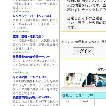
翌日の朝 6時 にパソ
で運命を変える！一枚一枚を直筆で
ムに抽選を行います。
作成します。
忘れずにチェックして
px.a8.net/svt/ejp
レンタルサーバー【ヘテムル】
当選したら下の当選者
まずは15日間【無料】お試し利用か
さい。当選した翌日の
ら！大容量256GBレンタルサーバー
ます。
『HETEML』
px.a8.net/svt/ejp
霊感・霊視・透視で占う
一人で悩みを抱えず、お気軽にお電
セッションが切れましたので、再
話ください。霊感・霊視と総合占術
でお答えします。
px.a8.net/svt/ejp
業界最安値のIP分散サーバー
国内C、Dクラス分散の300IPをどこ
にも負けない低価格でご提供いたし
ます。
※下の
www.infotop.jp
せどりの翼「アルバトロス」
【期間限定価格】新品せどりを実践
するうえで一番ユーザーが欲しがる
プレミア価格の商品リストを作成す
ることができます。
参加日
当選ユーザID
www.infotop.jp
美容室専売品が最大40%OFF♪
07
55249
欲しかった！最大40％OFFであのシ
ャンプー、トリートメントをご自宅