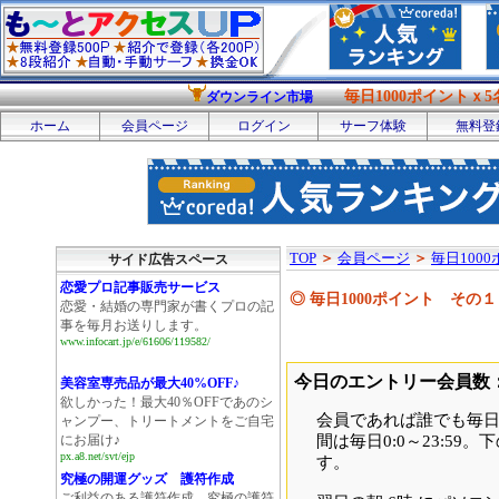
毎日1000ポイントｘ5
ダウンライン市場
ホーム
会員ページ
ログイン
サーフ体験
無料登
TOP
＞
会員ページ
＞
毎日100
サイド広告スペース
恋愛プロ記事販売サービス
◎ 毎日1000ポイント そ
恋愛・結婚の専門家が書くプロの記
事を毎月お送りします。
www.infocart.jp/e/61606/119582/
今日のエントリー会員数
美容室専売品が最大40%OFF♪
欲しかった！最大40％OFFであのシ
会員であれば誰でも毎日
ャンプー、トリートメントをご自宅
にお届け♪
間は毎日0:0～23:5
px.a8.net/svt/ejp
す。
究極の開運グッズ 護符作成
ご利益のある護符作成。究極の護符