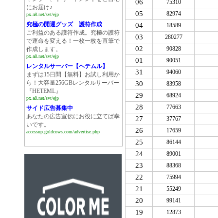
06
75310
にお届け♪
05
82974
px.a8.net/svt/ejp
究極の開運グッズ 護符作成
04
18589
ご利益のある護符作成。究極の護符
03
280277
で運命を変える！一枚一枚を直筆で
02
90828
作成します。
px.a8.net/svt/ejp
01
90051
レンタルサーバー【ヘテムル】
31
94060
まずは15日間【無料】お試し利用か
ら！大容量256GBレンタルサーバー
30
83958
『HETEML』
29
68924
px.a8.net/svt/ejp
28
77663
サイド広告募集中
あなたの広告宣伝にお役に立てば幸
27
37767
いです。
26
17659
accessup.goldcows.com/advertise.php
25
86144
24
89001
23
88368
22
75994
21
55249
20
99141
19
12873