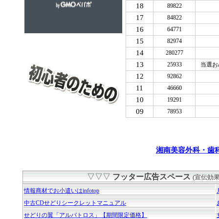
18
89822
17
84822
16
64771
15
82974
14
280277
13
25933
当選お
12
92862
11
46660
10
19291
09
78953
湘南美容外科・歯
▽▽▽
フッター広告スペース
(宣伝効
情報商材でお小遣いはinfotop
中古CDせどりシークレットマニュアル
せどりの翼「アルバトロス」【期間限定価格】