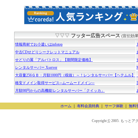
▽▽▽
フッター広告スペース
(宣伝効
情報商材でお小遣いはinfotop
中古CDせどりシークレットマニュアル
せどりの翼「アルバトロス」【期間限定価格】
レンタルサーバー Xserver
大容量256ＧＢ・月額1000円（税抜）～！レンタルサーバー【ヘテムル】
格安ドメイン取得サービス─ムームードメイン─
月額98円からの高機能\レンタルサーバー「クイッカ」
ホーム
｜
有料会員特典
｜
サーフ体験
｜
無料
Copyright
©
2005. もっとアクセスU