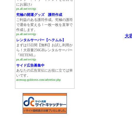
にお届け♪
px.a8.net/svt/ejp
究極の開運グッズ 護符作成
ご利益のある護符作成。究極の護符
で運命を変える！一枚一枚を直筆で
作成します。
px.a8.net/svt/ejp
大
レンタルサーバー【ヘテムル】
まずは15日間【無料】お試し利用か
ら！大容量256GBレンタルサーバー
『HETEML』
px.a8.net/svt/ejp
サイド広告募集中
あなたの広告宣伝にお役に立てば幸
いです。
accessup.goldcows.com/advertise.php