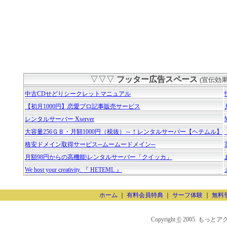
▽▽▽
フッター広告スペース
(宣伝効
中古CDせどりシークレットマニュアル
【初月1000円】恋愛プロ記事販売サービス
レンタルサーバー Xserver
大容量256ＧＢ・月額1000円（税抜）～！レンタルサーバー【ヘテムル】
格安ドメイン取得サービス─ムームードメイン─
月額98円からの高機能\レンタルサーバー「クイッカ」
We host your creativity. 『 HETEML 』
ホーム
｜
有料会員特典
｜
サーフ体験
｜
無料
Copyright
©
2005. もっとアクセスU