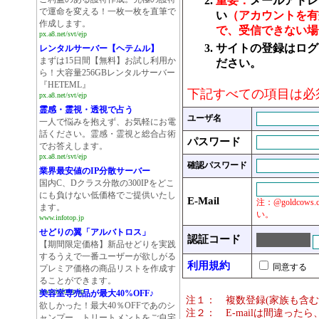
重要：
メールアドレ
で運命を変える！一枚一枚を直筆で
い
（アカウントを有
作成します。
で、受信できない場
px.a8.net/svt/ejp
サイトの登録はログ
レンタルサーバー【ヘテムル】
まずは15日間【無料】お試し利用か
ださい。
ら！大容量256GBレンタルサーバー
『HETEML』
下記すべての項目は必
px.a8.net/svt/ejp
霊感・霊視・透視で占う
ユーザ名
一人で悩みを抱えず、お気軽にお電
話ください。霊感・霊視と総合占術
パスワード
でお答えします。
px.a8.net/svt/ejp
確認パスワード
業界最安値のIP分散サーバー
国内C、Dクラス分散の300IPをどこ
にも負けない低価格でご提供いたし
E-Mail
注：@goldco
ます。
い。
www.infotop.jp
せどりの翼「アルバトロス」
認証コード
【期間限定価格】新品せどりを実践
するうえで一番ユーザーが欲しがる
利用規約
同意する
プレミア価格の商品リストを作成す
ることができます。
www.infotop.jp
美容室専売品が最大40%OFF♪
注１： 複数登録(家族も含む
欲しかった！最大40％OFFであのシ
注２： E-mailは間違っ
ャンプー、トリートメントをご自宅