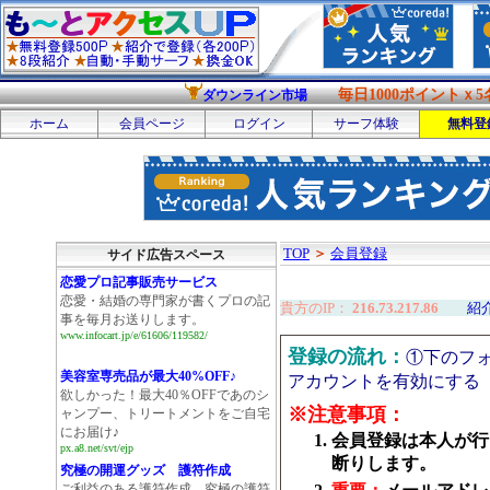
毎日1000ポイントｘ5
ダウンライン市場
ホーム
会員ページ
ログイン
サーフ体験
無料登
TOP
＞
会員登録
サイド広告スペース
恋愛プロ記事販売サービス
恋愛・結婚の専門家が書くプロの記
貴方のIP：
216.73.217.86
紹介者
事を毎月お送りします。
www.infocart.jp/e/61606/119582/
登録の流れ：
①下のフ
美容室専売品が最大40%OFF♪
アカウントを有効にする
欲しかった！最大40％OFFであのシ
※注意事項：
ャンプー、トリートメントをご自宅
にお届け♪
会員登録は本人が行
px.a8.net/svt/ejp
断りします。
究極の開運グッズ 護符作成
ご利益のある護符作成。究極の護符